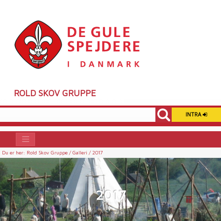
ROLD SKOV GRUPPE
INTRA
Du er her:
Rold Skov Gruppe /
Galleri /
2017
2017