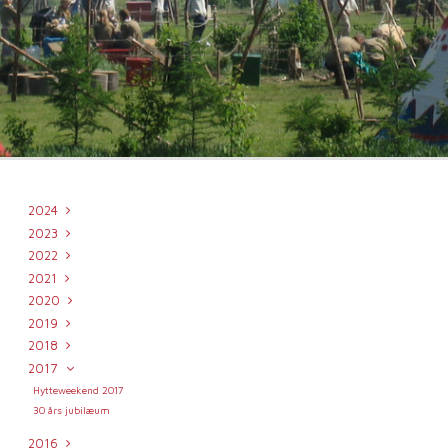
2024
2023
2022
2021
2020
2019
2018
2017
Hytteweekend 2017
30 års jubilæum
2016