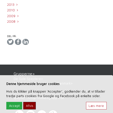
2013
2010
2009
2008
DEL PÅ:
Grupperne>
De Gule Spejdere>
The Baden Powell Scouts of Denmark>
Denne hjemmeside bruger cookies
Hvis du klikker på knappen ’Accepter’, godkender du, at vi tillader
tredje parts cookies fra Google og Facebook på enkelte sider.
spejder-rold
@
roldskovgruppe.dk
Accept
Afvis
Læs mere