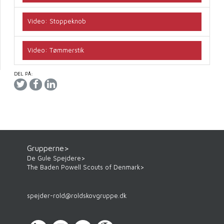
Video: Stoppeknob
Video: Tømmerstik
DEL PÅ:
Grupperne>
De Gule Spejdere>
The Baden Powell Scouts of Denmark>
spejder-rold
@
roldskovgruppe.dk