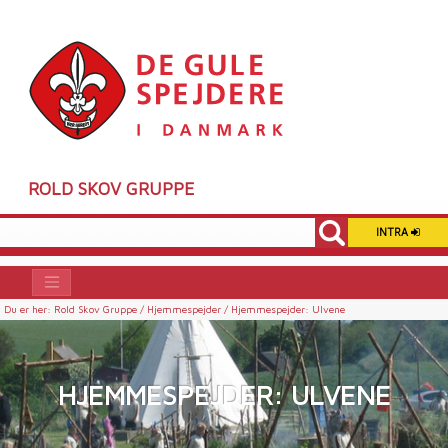
ROLD SKOV GRUPPE
INTRA
Du er her:
Rold Skov Gruppe /
Hjemmespejder /
Hjemmespejder: Ulvene
HJEMMESPEJDER: ULVENE