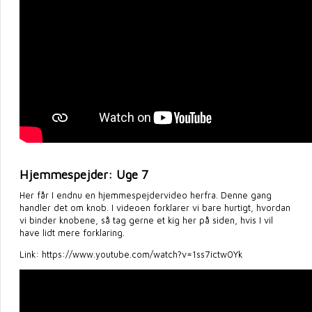
Hjemmespejder: Uge 7
Her får I endnu en hjemmespejdervideo herfra. Denne gang
handler det om knob. I videoen forklarer vi bare hurtigt, hvordan
vi binder knobene, så tag gerne et kig her på siden, hvis I vil
have lidt mere forklaring.
Link: https://www.youtube.com/watch?v=1ss7ictw0Yk