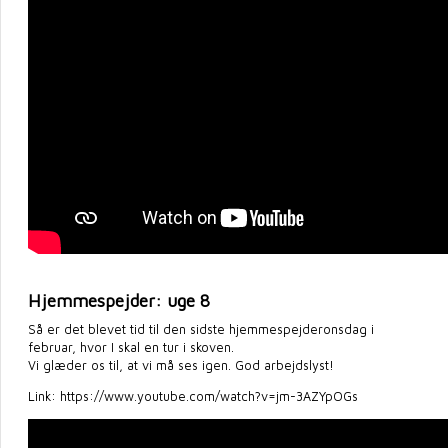
Hjemmespejder: uge 8
Så er det blevet tid til den sidste hjemmespejderonsdag i
februar, hvor I skal en tur i skoven.
Vi glæder os til, at vi må ses igen. God arbejdslyst!
Link: https://www.youtube.com/watch?v=jm-3AZYpOGs