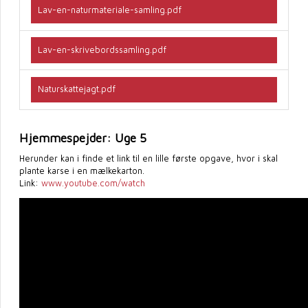
Lav-en-naturmateriale-samling.pdf
Lav-en-skrivebordssamling.pdf
Naturskattejagt.pdf
Hjemmespejder: Uge 5
Herunder kan i finde et link til en lille første opgave, hvor i skal
plante karse i en mælkekarton.
Link:
www.youtube.com/watch