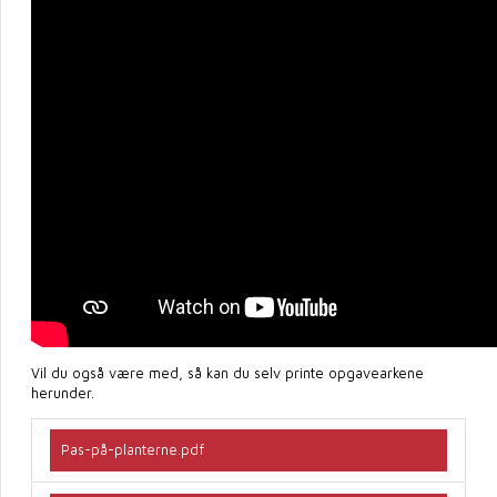
Vil du også være med, så kan du selv printe opgavearkene
herunder.
Pas-på-planterne.pdf