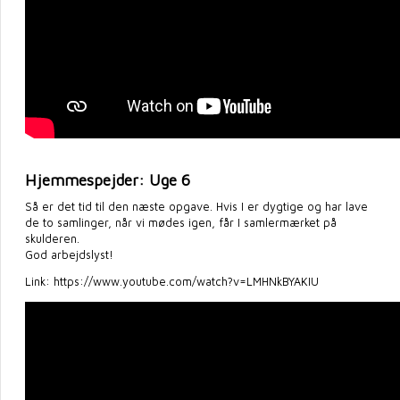
Hjemmespejder: Uge 6
Så er det tid til den næste opgave. Hvis I er dygtige og har lave
de to samlinger, når vi mødes igen, får I samlermærket på
skulderen.
God arbejdslyst!
Link: https://www.youtube.com/watch?v=LMHNkBYAKIU