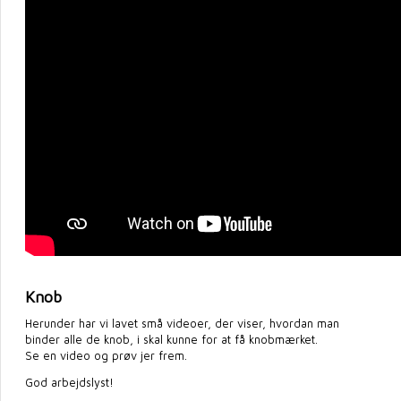
Knob
Herunder har vi lavet små videoer, der viser, hvordan man
binder alle de knob, i skal kunne for at få knobmærket.
Se en video og prøv jer frem.
God arbejdslyst!