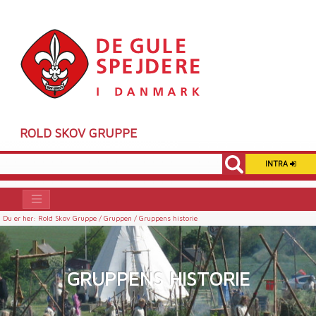
ROLD SKOV GRUPPE
INTRA
Du er her:
Rold Skov Gruppe /
Gruppen /
Gruppens historie
GRUPPENS HISTORIE