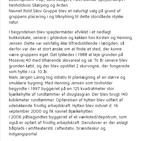
henholdsvis Skørping og Arden.
Navnet Rold Skov Gruppe blev et naturligt valg på grund af
gruppens placering i og tilknytning til dette storslåede stykke
natur.
I begyndelsen blev spejdermøder afviklet i et nedlagt
butikslokale, senere i gildestue og køkken hos Kirsten og Henning
Jensen. Dette var selvfølig ikke tilfredsstillende i længden, så
derfor var der et stort ønske om at finde et sted, der kunne
være gruppens eget. Det lykkedes i 1988 at leje grunden på
Mosevej 40 med tilhørende skovareal og sø. To år senere blev
grunden købt, og der blev opstillet 2 skurvogne, der fungerede
som hytte i ca. 10 år.
Niels Jørgen Lanng tog initiativ til planlægning af en større og
smukkere bygning. Med Henning Jensen som tovholder
begyndte i 1997 byggeriet på en 125 kvadratmeter stor
bjælkehytte af rundtømmer af douglasgran. Der blev brugt 140
kubikmeter rundtømmer. Opførelsen af hytten blev udført af
udelukkende frivillig arbejdskraft. Hytten blev indviet d. 16.
september 2000 og fik navnet Bjælkehytten.
I 2006 påbegyndtes byggeriet af et værksted/depotrum, som
også er opført af frivillig arbejdskraft. Derudover er der anlagt
bålplads i amfiteaterstil, raftestativ, brændeskur og
indgangsportal.