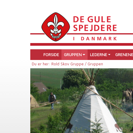
FORSIDE
GRUPPEN
LEDERNE
GRENEN
Du er her:
Rold Skov Gruppe /
Gruppen