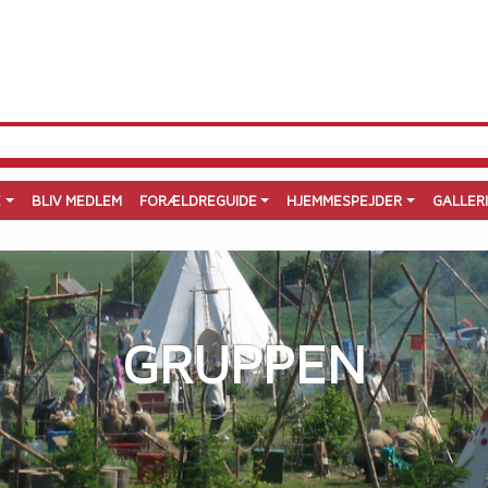
E
BLIV MEDLEM
FORÆLDREGUIDE
HJEMMESPEJDER
GALLER
GRUPPEN