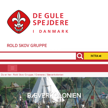
ROLD SKOV GRUPPE
INTRA
Du er her:
Rold Skov Gruppe /
Grenene /
Bæverkolonien
BÆVERKOLONIEN