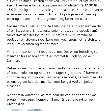
40 ved en mose i kanten af skoven. Bævere er lidt sky, men du
kan måske være heldig at se dem om
onsdagen fra 17.00 til
18.00
– de ligner til forveksling børn i alderen 5 – 7 år. Bæverne
er nysgerrige og sammen går de på opdagelse i skoven og
omkring mosen, mens de igennem leg lærer om naturen.
Når man bliver bæver hos De Gule Spejdere, bliver man en del
af en Bæverkoloni. I bæverkolonien er bæverne opdelt i små
bæverfamilier der består af 5-7 bævere. Vi vil komme på
opdagelse i skovens rige, lære om livet i søen, lidt førstehjælp,
lege, Bæverhilsen og meget mere.
Vi hører historien om skovens venner. Det er en fortælling som
stammer fra Canada som så er kommet til England, og nu til
Danmark.
Det er en magisk fortælling som handler om Keeo der er leder
af bæverkolonien og Aheek som tager sig af de små bævere.
En fortælling om hvordan venskaber kan opstå, selvom man ikke
er ens og om hvordan man kommer længst ved at hjælpe
hinanden.
Alt det man kommer til at lære som Bæver, er noget der kan
bruge i hverdagen fremover. Samt når børnene rykker op i
Ulveflokken.